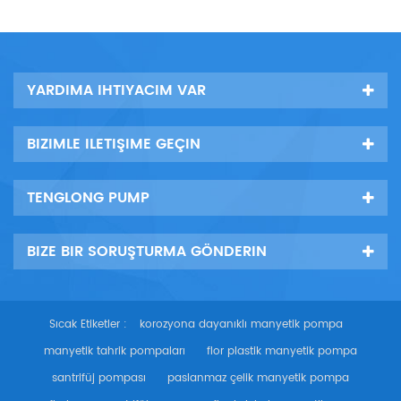
YARDIMA IHTIYACIM VAR
BIZIMLE ILETIŞIME GEÇIN
TENGLONG PUMP
BIZE BIR SORUŞTURMA GÖNDERIN
Sıcak Etiketler :
korozyona dayanıklı manyetik pompa
manyetik tahrik pompaları
flor plastik manyetik pompa
santrifüj pompası
paslanmaz çelik manyetik pompa