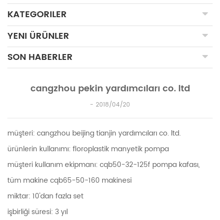
KATEGORILER
YENI ÜRÜNLER
SON HABERLER
cangzhou pekin yardımcıları co. ltd
2018/04/20
müşteri: cangzhou beijing tianjin yardımcıları co. ltd.
ürünlerin kullanımı: floroplastik manyetik pompa
müşteri kullanım ekipmanı: cqb50-32-125f pompa kafası,
tüm makine cqb65-50-160 makinesi
miktar: 10'dan fazla set
işbirliği süresi: 3 yıl