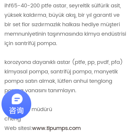
ihf65-40-200 ptfe astar, seyreltik sülfürik asit,
yüksek kaldırma, büyük akış, bir yıl garanti ve
bir set flor sızdırmazlık halkası hediye müşteri
memnuniyetinin taşınmasında kimya endüstrisi
için santrifüj pompa.
korozyona dayanıklı astar (ptfe, pp, pvdf, pfa)
kimyasal pompa, santrifüj pompa, manyetik
pompa satın almak, lütfen anhui tenglong
pompa vanasını tanımlayın.
dış ticaret müdürü
cheng
Web sitesi:
www.tlpumps.com