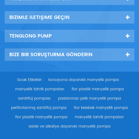
BIZIMLE ILETIŞIME GEÇIN
TENGLONG PUMP
BIZE BIR SORUŞTURMA GÖNDERIN
Sıcak Etiketler :
korozyona dayanıklı manyetik pompa
manyetik tahrik pompaları
flor plastik manyetik pompa
santrifüj pompası
paslanmaz çelik manyetik pompa
perflorlanmış santrifüj pompa
flor kelebek manyetik pompa
flor plastik manyetik pompa
manyetik tahrik pompaları
aside ve alkaliye dayanıklı manyetik pompa