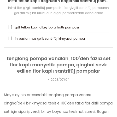
ihf-d teflon kaplı doğrudan bağlantılı santrifüj pompa
ihf-d flor çizgili santrifüj pompa ihf flor çizgili santrifüj pompanın
geliştirilmiş bir ürünüdür. diğer pompalardan daha aside
dirençli olan şey, her
[ ]
gdf teflon kaplı dikey boru hattı pompası
[ ]
ih paslanmaz çelik santrifüj kimyasal pompa
tenglong pompa vanaları, 100'den fazla set
flor kaplı manyetik pompa, qinghai sevk
edilen flor kaplı santrifüj pompalar
2023/07/04
Mayıs ayının ortasındaki tenglong pompa vanası,
qinghai'deki bir kimyasal tesisle 100'den fazla flor dizili pompa
seti için sipariş verdi, bir ay boyunca teslimat süresi. Bugün