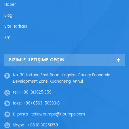
Haber
Blog
Site Haritası
Xml
BIZIMLE ILETIŞIME GEÇIN
No. 30, fortune East Road, Jingxian County Economic
Development Zone, Xuancheng, Anhui
tel :
+86 18130251359
faks:
+86+0563-5093318
E-posta :
teflowpumps@tlpumps.com
Skype :
+86 18130251359