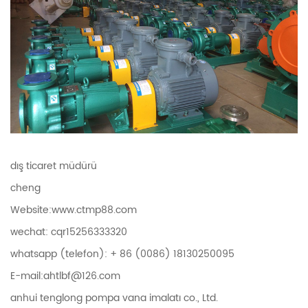
dış ticaret müdürü
cheng
Website:www.ctmp88.com
wechat: cqr15256333320
whatsapp (telefon): + 86 (0086) 18130250095
E-mail:ahtlbf@126.com
anhui tenglong pompa vana imalatı co., Ltd.