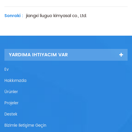
Sonraki :
jiangxi liuguo kimyasal co., Ltd.
YARDIMA IHTIYACIM VAR
Ev
Hakkımızda
Ürünler
Projeler
Destek
Bizimle Iletişime Geçin