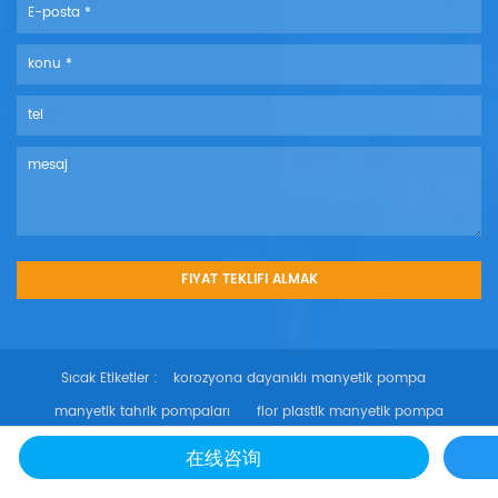
Sıcak Etiketler :
korozyona dayanıklı manyetik pompa
manyetik tahrik pompaları
flor plastik manyetik pompa
santrifüj pompası
paslanmaz çelik manyetik pompa
在线咨询
perflorlanmış santrifüj pompa
flor kelebek manyetik pompa