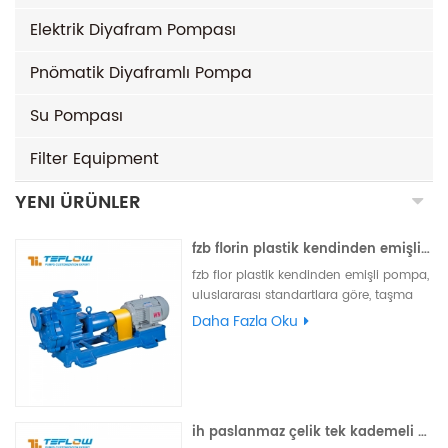
Elektrik Diyafram Pompası
Pnömatik Diyaframlı Pompa
Su Pompası
Filter Equipment
YENI ÜRÜNLER
fzb florin plastik kendinden emişli pompa
fzb flor plastik kendinden emişli pompa,
uluslararası standartlara göre, taşma
parçaları flor plastik, yük taşıyan
Daha Fazla Oku
parçalar metal malzemelerden yapılmış,
dış tek uçlu makine contası, dış montaj
makinesi contası ve yıkama suyu ile
donatılabilir, olabilir özelleştirilmiş.
ih paslanmaz çelik tek kademeli deniz suyu tuzlu su santrifüj pompa