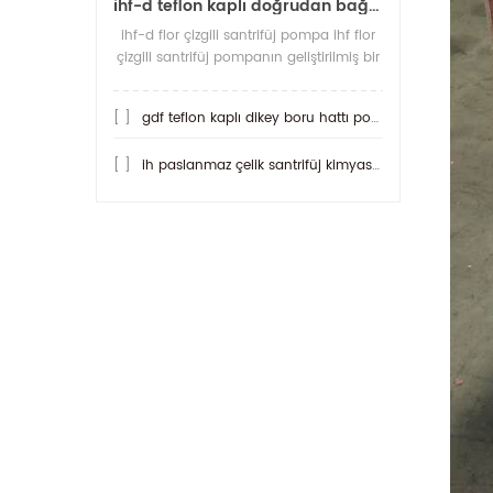
ihf-d teflon kaplı doğrudan bağlantılı santrifüj pompa
ihf-d flor çizgili santrifüj pompa ihf flor
çizgili santrifüj pompanın geliştirilmiş bir
ürünüdür. diğer pompalardan daha
aside dirençli olan şey, her
[ ]
gdf teflon kaplı dikey boru hattı pompası
[ ]
ih paslanmaz çelik santrifüj kimyasal pompa