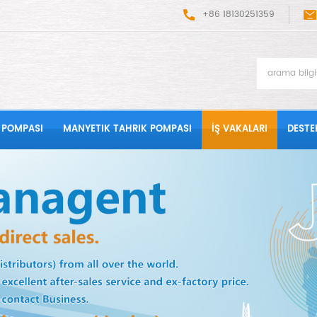
+86 18130251359
 POMPASI
MANYETIK TAHRIK POMPASI
İŞ VAKALARI
DESTE