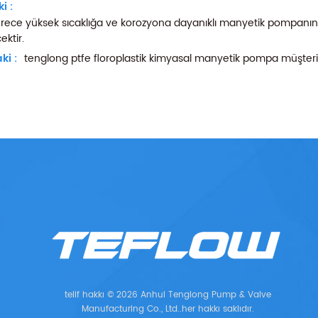
i :
rece yüksek sıcaklığa ve korozyona dayanıklı manyetik pompanın ür
ektir.
ki :
tenglong ptfe floroplastik kimyasal manyetik pompa müşterile
telif hakkı © 2026 Anhui Tenglong Pump & Valve
Manufacturing Co., Ltd..her hakkı saklıdır.