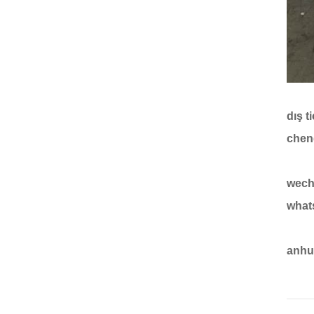
dış t
chen
wech
whats
anhui