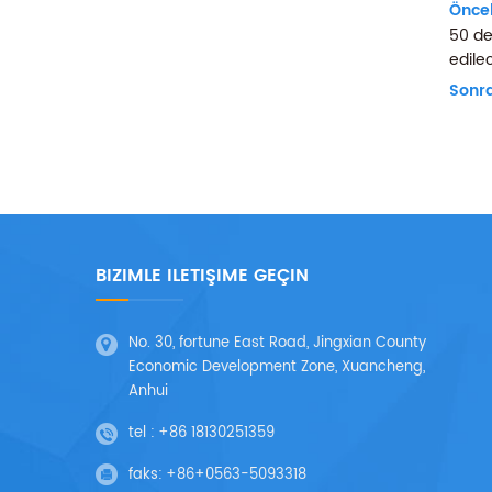
Öncek
50 de
edilec
Sonra
BIZIMLE ILETIŞIME GEÇIN
No. 30, fortune East Road, Jingxian County
Economic Development Zone, Xuancheng,
Anhui
tel :
+86 18130251359
faks:
+86+0563-5093318