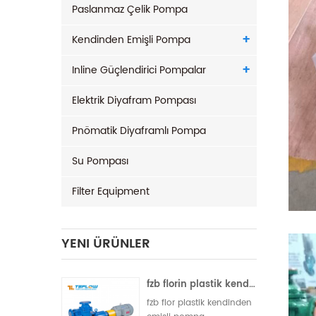
Paslanmaz Çelik Pompa
Kendinden Emişli Pompa
Inline Güçlendirici Pompalar
Elektrik Diyafram Pompası
Pnömatik Diyaframlı Pompa
Su Pompası
Filter Equipment
YENI ÜRÜNLER
fzb florin plastik kendinden emişli pompa
fzb flor plastik kendinden