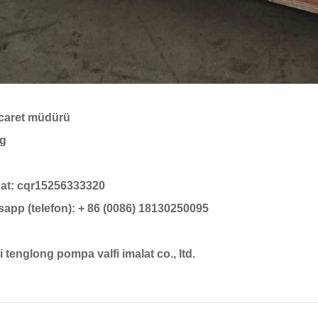
icaret müdürü
g
at: cqr15256333320
app (telefon): + 86 (0086) 18130250095
 tenglong pompa valfi imalat co., ltd.