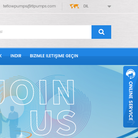
teflowpumps@tlpumps.com
DIL
K
INDIR
BIZIMLE ILETIŞIME GEÇIN