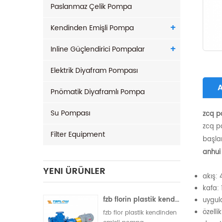
Paslanmaz Çelik Pompa
Kendinden Emişli Pompa
Inline Güçlendirici Pompalar
Elektrik Diyafram Pompası
Pnömatik Diyaframlı Pompa
Su Pompası
zcq p
zcq p
Filter Equipment
başla
anhui
YENI ÜRÜNLER
akış:
kafa:
fzb florin plastik kendinden emişli pompa
uygula
özelli
fzb flor plastik kendinden