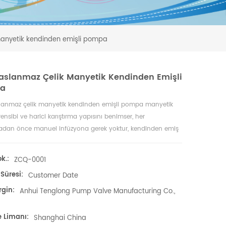
anyetik kendinden emişli pompa
aslanmaz Çelik Manyetik Kendinden Emişli
a
lanmaz çelik manyetik kendinden emişli pompa manyetik
rensibi ve harici karıştırma yapısını benimser, her
dan önce manuel infüzyona gerek yoktur, kendinden emiş
 tamamlayabilir ve otomatik çalışmayı gerçekleştirebilir.
k.:
ZCQ-0001
Süresi:
Customer Date
rgin:
Anhui Tenglong Pump Valve Manufacturing Co.,
e Limanı:
Shanghai China