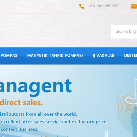
+86 18130251359
 POMPASI
MANYETIK TAHRIK POMPASI
İŞ VAKALARI
DESTE