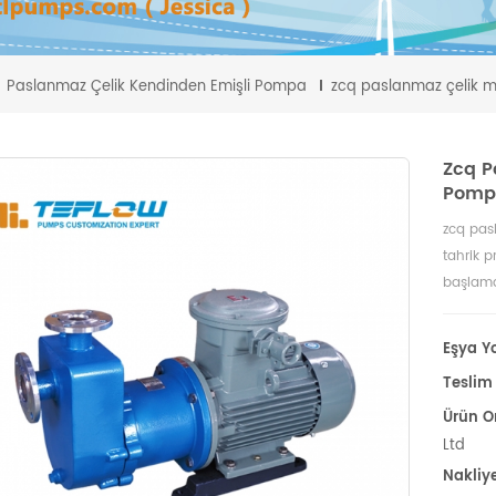
Paslanmaz Çelik Kendinden Emişli Pompa
zcq paslanmaz çelik m
Zcq P
Pomp
zcq pas
tahrik p
başlama
işlemini
Eşya Yo
Teslim 
Ürün O
Ltd
Nakliy