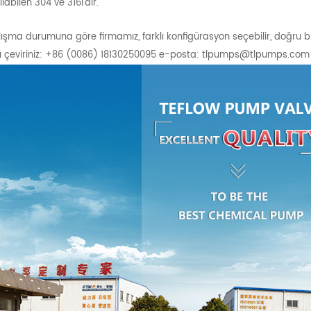
labilen 304 ve 316l'dir.
çalışma durumuna göre firmamız, farklı konfigürasyon seçebilir, doğru 
nı çeviriniz: +86 (0086) 18130250095 e-posta: tlpumps@tlpumps.com