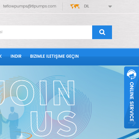
teflowpumps@tlpumps.com
DIL
K
INDIR
BIZIMLE ILETIŞIME GEÇIN