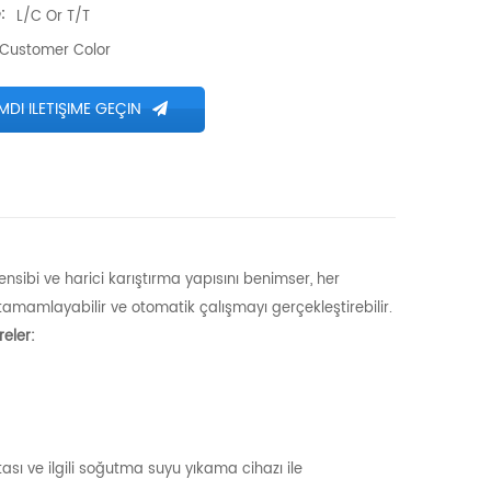
:
L/C Or T/T
Customer Color
MDI ILETIŞIME GEÇIN
ibi ve harici karıştırma yapısını benimser, her
mamlayabilir ve otomatik çalışmayı gerçekleştirebilir.
eler:
ntası ve ilgili soğutma suyu yıkama cihazı ile