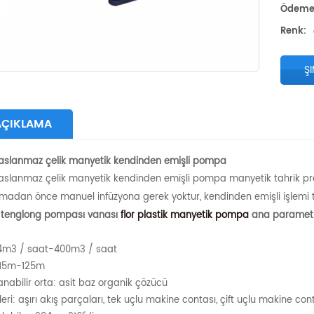
Ödeme
Renk:
ŞI
AÇIKLAMA
aslanmaz çelik manyetik kendinden emişli pompa
aslanmaz çelik manyetik kendinden emişli pompa manyetik tahrik prens
madan önce manuel infüzyona gerek yoktur, kendinden emişli işlemi ta
 tenglong pompası vanası
flor plastik manyetik pompa
ana parametr
 4m3 / saat-400m3 / saat
 15m-125m
nabilir orta: asit baz organik çözücü
kleri: aşırı akış parçaları, tek uçlu makine contası, çift uçlu makine co