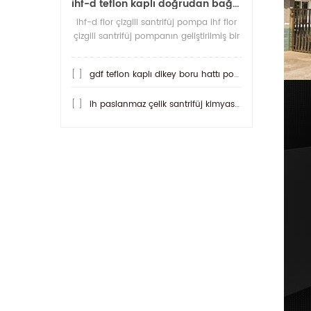
ihf-d teflon kaplı doğrudan bağlantılı santrifüj pompa
ihf-d flor çizgili santrifüj pompa ihf flor
çizgili santrifüj pompanın geliştirilmiş bir
ürünüdür. diğer pompalardan daha
aside dirençli olan şey, her
[ ]
gdf teflon kaplı dikey boru hattı pompası
[ ]
ih paslanmaz çelik santrifüj kimyasal pompa